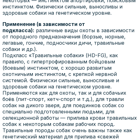
некоторых — инстинктом апортировки, поисковым
инстинктом. Физически сильные, выносливы и
здоровые собаки на генетическом уровне.
Применение (в зависимости от
подкласса):
различные виды охоты в зависимости
от породного предназначения (борзые, норные,
легавые, гончие, подносчики дичи, травильные
собаки и др.).
Подкласс «Травильные собаки» (HD-FG), как
правило, с гипертрофированным бойцовым
(боевым) инстинктом, с хорошо развитым
охотничьим инстинктом, с крепкой нервной
системой. Физически сильные, выносливые и
здоровые собаки на генетическом уровне.
Применяются как для охоты, так и для собачьих
боёв (пит-спорт, кетч-спорт и т.д.), для травли
собак на дикого зверя, для поединков собак со
специально подготовленными людьми, для
селекционной работы — прилива крови травильных
собак к некоторым собакам рабочих пород.
Травильные породы собак очень важны также как
генетический материал для прилива «свежей