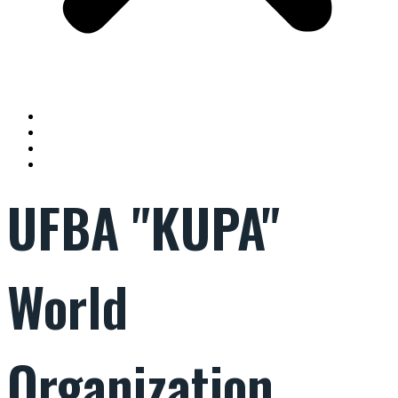
Положения, регламенты и нормативы UFBA KUPA
Отделения UFBA «KUPA»
Уставные положения UFBA «KUPA»
Стандарты пород
UFBA "KUPA"
World
Organization