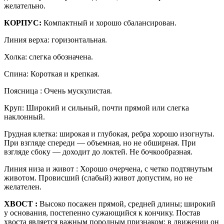
желательно.
КОРПУС:
Компактный и хорошо сбалансирован.
Линия верха: горизонтальная.
Холка: слегка обозначена.
Спина: Короткая и крепкая.
Поясница : Очень мускулистая.
Круп: Широкий и сильный, почти прямой или слегка
наклонный.
Грудная клетка: широкая и глубокая, ребра хорошо изогнуты.
При взгляде спереди — объемная, но не обширная. При
взгляде сбоку — доходит до локтей. Не бочкообразная.
Линия низа и живот : Хорошо очерчена, с четко подтянутым
животом. Провисший (слабый) живот допустим, но не
желателен.
ХВОСТ :
Высоко посажен прямой, средней длины; широкий
у основания, постепенно сужающийся к кончику. Постав
хвоста является важным породным признаком: в движении он