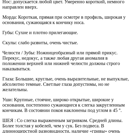
Нос: допускается любой цвет. Умеренно короткий, немного
направлен вверх.
Морда: Короткая, прямая при осмотре в профиль, широкая у
основания, сужающаяся к кончику носа.
Губы: Сухие и плотно прилегающие.
Скулы: слабо развиты, очень чистые.
Челюсти / Зубы: Ножницеобразный или прямой прикус.
Перекус, недокус, а также любая другая аномалия в
положении верхней или нижней челюсти должны строго
наказываться.
Глаза: Большие, круглые, очень выразительные, не выпуклые,
абсолютно темные. Светлые глаза допустимы, но не
желательны.
Уши: Крупные, стоячие, широко открытые, широкие у
основания, постепенно сужающиеся к слегка закругленным
кончикам. В состоянии покоя наклонены под углом в 45 °.
ШЕЯ : Со слегка выраженным загривком. Средней длины.
Более толстая у кобелей, чем у сук. Без подвеса. В
длинношерстной разновидности, наличие «гривы» очень