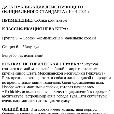
ДАТА ПУБЛИКАЦИИ ДЕЙСТВУЮЩЕГО
ОФИЦИАЛЬНОГО СТАНДАРТА :
10.01.2021 г
ПРИМЕНЕНИЕ:
Собака-компаньон
КЛАССИФИКАЦИЯ UFBA KUPA:
Группа 9. – Собаки –компаньоны и маленькие собаки
Секция 6. – Чихуахуа
Без рабочих испытаний
КРАТКАЯ ИСТОРИЧЕСКАЯ СПРАВКА:
Чихуахуа
считается самой маленькой собакой в мире и носит имя
крупнейшего штата Мексиканской Республики (Чихуахуа).
Есть предположение, что эти собаки жили в дикой природе, и
во время цивилизации Тольтеков, были одомашнены ими.
Изображения маленькой собаки, которая называлась
«Techichi», использовались в качестве украшений в городской
архитектуре, встречающейся в городе Тула. Эти скульптуры
очень напоминают настоящих чихуахуа.
ОБЩИЙ ВИД:
Эта собака имеет компактный корпус.
Основным породным признаком является ее череп, который