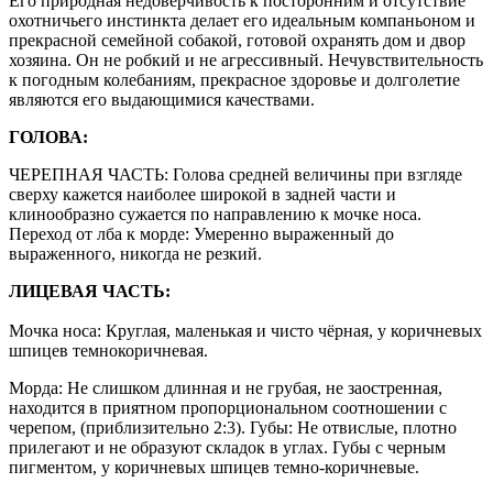
Его природная недоверчивость к посторонним и отсутствие
охотничьего инстинкта делает его идеальным компаньоном и
прекрасной семейной собакой, готовой охранять дом и двор
хозяина. Он не робкий и не агрессивный. Нечувствительность
к погодным колебаниям, прекрасное здоровье и долголетие
являются его выдающимися качествами.
ГОЛОВА:
ЧЕРЕПНАЯ ЧАСТЬ: Голова средней величины при взгляде
сверху кажется наиболее широкой в задней части и
клинообразно сужается по направлению к мочке носа.
Переход от лба к морде: Умеренно выраженный до
выраженного, никогда не резкий.
ЛИЦЕВАЯ ЧАСТЬ:
Мочка носа: Круглая, маленькая и чисто чёрная, у коричневых
шпицев темнокоричневая.
Морда: Не слишком длинная и не грубая, не заостренная,
находится в приятном пропорциональном соотношении с
черепом, (приблизительно 2:3). Губы: Не отвислые, плотно
прилегают и не образуют складок в углах. Губы с черным
пигментом, у коричневых шпицев темно-коричневые.