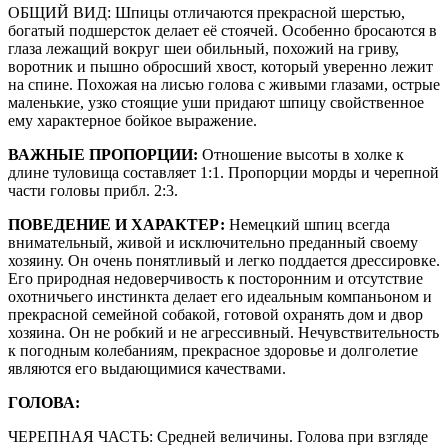
ОБЩИЙ ВИД: Шпицы отличаются прекрасной шерстью,
богатый подшерсток делает её стоячей. Особенно бросаются в
глаза лежащий вокруг шеи обильный, похожий на гриву,
воротник и пышно обросший хвост, который уверенно лежит
на спине. Похожая на лисью голова с живыми глазами, острые
маленькие, узко стоящие уши придают шпицу свойственное
ему характерное бойкое выражение.
ВАЖНЫЕ ПРОПОРЦИИ:
Отношение высоты в холке к
длине туловища составляет 1:1. Пропорции морды и черепной
части головы прибл. 2:3.
ПОВЕДЕНИЕ И ХАРАКТЕР:
Немецкий шпиц всегда
внимательный, живой и исключительно преданный своему
хозяину. Он очень понятливый и легко поддается дрессировке.
Его природная недоверчивость к посторонним и отсутствие
охотничьего инстинкта делает его идеальным компаньоном и
прекрасной семейной собакой, готовой охранять дом и двор
хозяина. Он не робкий и не агрессивный. Нечувствительность
к погодным колебаниям, прекрасное здоровье и долголетие
являются его выдающимися качествами.
ГОЛОВА:
ЧЕРЕПНАЯ ЧАСТЬ: Средней величины. Голова при взгляде