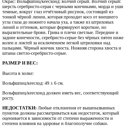
Окрас: Вольфшпиц/кеесхонд: волчий серый. Волчий серый:
шерсть серебристо-серая с черными кончиками, морда и уши
темные, вокруг глаз отчётливый рисунок, состоящий из
тонкой чёрной линии, которая проходит косо от внешнего
угла глаза до нижнего начала уха, а также из штриховых
линий и оттенков, которые формируют короткие, но
выразительные брови. Грива и плечи светлые. Передние и
задние конечности, серебристо-серые без чёрных пятен ниже
колен и локтей за исключением легкой штриховки над
пальцами. Чёрный кончик хвоста. Нижняя сторона хвоста и
штаны светло-серебристо-серые.
РАЗМЕР И ВЕС:
Высота в холке:
Вольфшпиц/кеесход: 49 ± 6 cм.
Вольфшпиц/кеесхонд должен иметь вес, соответствующий
росту.
НЕДОСТАТКИ:
Любые отклонения от вышеназванных
пунктов должны рассматриваться как недостаток, который
оценивается в зависимости от степени выраженности и
степени влияния на здоровье и благополучие собаки.