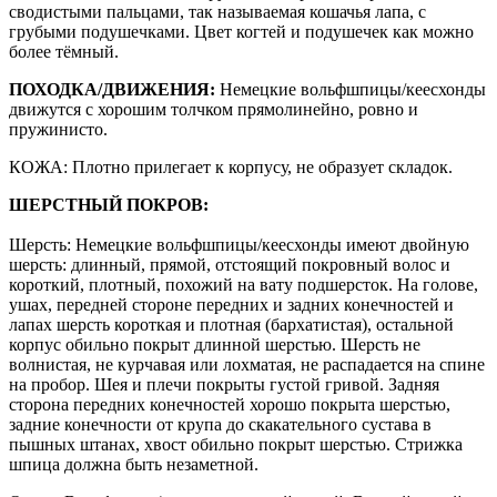
сводистыми пальцами, так называемая кошачья лапа, с
грубыми подушечками. Цвет когтей и подушечек как можно
более тёмный.
ПОХОДКА/ДВИЖЕНИЯ:
Немецкие вольфшпицы/кеесхонды
движутся с хорошим толчком прямолинейно, ровно и
пружинисто.
КОЖА: Плотно прилегает к корпусу, не образует складок.
ШЕРСТНЫЙ ПОКРОВ:
Шерсть: Немецкие вольфшпицы/кеесхонды имеют двойную
шерсть: длинный, прямой, отстоящий покровный волос и
короткий, плотный, похожий на вату подшерсток. На голове,
ушах, передней стороне передних и задних конечностей и
лапах шерсть короткая и плотная (бархатистая), остальной
корпус обильно покрыт длинной шерстью. Шерсть не
волнистая, не курчавая или лохматая, не распадается на спине
на пробор. Шея и плечи покрыты густой гривой. Задняя
сторона передних конечностей хорошо покрыта шерстью,
задние конечности от крупа до скакательного сустава в
пышных штанах, хвост обильно покрыт шерстью. Стрижка
шпица должна быть незаметной.