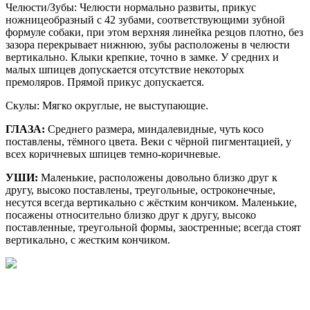
Челюсти/Зубы: Челюсти нормально развиты, прикус
ножницеобразный с 42 зубами, соответствующими зубной
формуле собаки, при этом верхняя линейка резцов плотно, без
зазора перекрывает нижнюю, зубы расположены в челюсти
вертикально. Клыки крепкие, точно в замке. У средних и
малых шпицев допускается отсутствие некоторых
премоляров. Прямой прикус допускается.
Скулы: Мягко округлые, не выступающие.
ГЛАЗА:
Среднего размера, миндалевидные, чуть косо
поставлены, тёмного цвета. Веки с чёрной пигментацией, у
всех коричневых шпицев темно-коричневые.
УШИ:
Маленькие, расположены довольно близко друг к
другу, высоко поставлены, треугольные, остроконечные,
несутся всегда вертикально с жёстким кончиком. Маленькие,
посажены относительно близко друг к другу, высоко
поставленные, треугольной формы, заостренные; всегда стоят
вертикально, с жестким кончиком.
World Organization