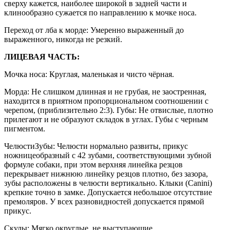
сверху кажется, наиболее широкой в задней части и
клинообразно сужается по направлению к мочке носа.
Переход от лба к морде: Умеренно выраженный до
выраженного, никогда не резкий.
ЛИЦЕВАЯ ЧАСТЬ:
Мочка носа: Круглая, маленькая и чисто чёрная.
Морда: Не слишком длинная и не грубая, не заостренная,
находится в приятном пропорциональном соотношении с
черепом, (приблизительно 2:3). Губы: Не отвислые, плотно
прилегают и не образуют складок в углах. Губы с черным
пигментом.
ЧелюстиЗубы: Челюсти нормально развиты, прикус
ножницеобразный с 42 зубами, соответствующими зубной
формуле собаки, при этом верхняя линейка резцов
перекрывает нижнюю линейку резцов плотно, без зазора,
зубы расположены в челюсти вертикально. Клыки (Canini)
крепкие точно в замке. Допускается небольшое отсутствие
премоляров. У всех разновидностей допускается прямой
прикус.
Скулы: Мягко округлые, не выступающие.