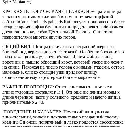
Spitz Miniature)
КРАТКАЯ ИСТОРИЧЕСКАЯ СПРАВКА: Немецкие шпицы
являются потомками жившей в каменном веке торфяной
собаки «Canis familiaris palustris Ruthimeyer» и жившего в более
позднее время «пфальбаушпица» и представляют собой самую
древнюю породу собак Центральной Европы. Они стали
прародителями многих других пород.
ОБЩИЙ ВИД: Шпицы отличаются прекрасной шерстью,
богатый подшерсток делает её стоячей. Особенно бросаются в
глаза лежащий вокруг шеи обильный, похожий на гриву,
воротник и пышно обросший хвост, который уверенно лежит
на спине. Похожая на лисью голова с живыми глазами, острые
маленькие, близко стоящие уши придают шпицу
свойственное ему характерное бойкое выражение.
ВАЖНЫЕ ПРОПОРЦИИ: Отношение высоты в холке к
длине туловища составляет 1: 1. Отношение длины морды к
длине черепной части у большого, среднего и малого шпица
приблизительно 2 : 3.
ПОВЕДЕНИЕ И ХАРАКТЕР: Немецкий шпиц всегда
внимательный, живой и исключительно преданный своему
хозяину. Он очень понятливый и легко поддается дрессировке.