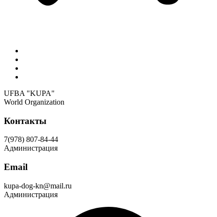
Положения, регламенты и нормативы UFBA KUPA
Отделения UFBA «KUPA»
Уставные положения UFBA «KUPA»
Стандарты пород
UFBA "KUPA"
World Organization
Контакты
7(978) 807-84-44
Администрация
Email
kupa-dog-kn@mail.ru
Администрация