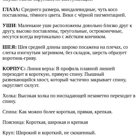
ГЛАЗА:
Среднего размера, миндалевидные, чуть косо
поставлены, тёмного цвета. Веки с чёрной пигментацией.
УШИ
: Маленькие уши расположены довольно близко друг к
другу, высоко поставлены, треугольные, остроконечные,
несутся всегда вертикально с жёстким кончиком.
ШЕЯ:
Шея средней длины широко посажена на плечах, со
слегка изогнутым загривком, без складок, шерсть образует
воротник-гриву.
КОРПУС:
Линия верха: В профиль плавной линией
переходит в короткую, прямую спину. Пышный
развевающийся хвост, который частично закрывает спину,
округляет силуэт.
Холка: Высокая холка по ниспадающей незаметно переходит в
спину.
Спина: Как можно более короткая, прямая, крепкая.
Поясница: Короткая, широкая и крепкая
Круп: Широкий и короткий, не скошенный.