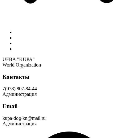
Положения, регламенты и нормативы UFBA KUPA
Отделения UFBA «KUPA»
Уставные положения UFBA «KUPA»
Стандарты пород
UFBA "KUPA"
World Organization
Контакты
7(978) 807-84-44
Администрация
Email
kupa-dog-kn@mail.ru
Администрация