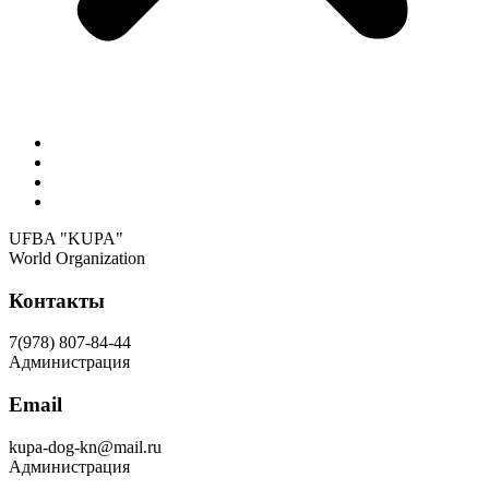
Положения, регламенты и нормативы UFBA KUPA
Отделения UFBA «KUPA»
Уставные положения UFBA «KUPA»
Стандарты пород
UFBA "KUPA"
World Organization
Контакты
7(978) 807-84-44
Администрация
Email
kupa-dog-kn@mail.ru
Администрация